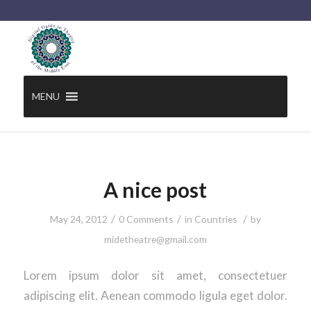
MENU
A nice post
/
/
/
May 24, 2012
0 Comments
in
Countries
by
midetheatre@gmail.com
Lorem ipsum dolor sit amet, consectetuer
adipiscing elit. Aenean commodo ligula eget dolor.